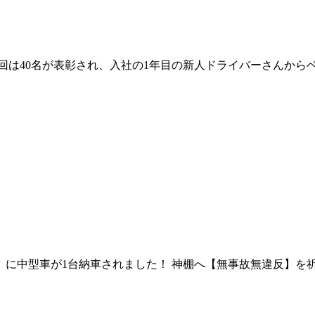
今回は40名が表彰され、入社の1年目の新人ドライバーさんから
輸』に中型車が1台納車されました！ 神棚へ【無事故無違反】を祈