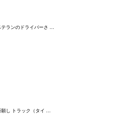
ベテランのドライバーさ …
願し トラック（タイ …