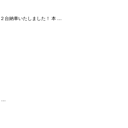
２台納車いたしました！ 本 …
 …