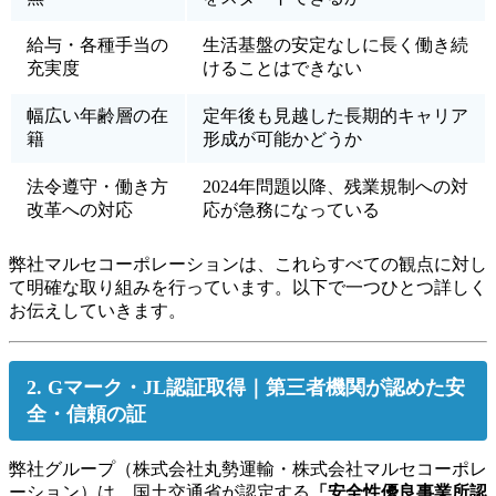
給与・各種手当の
生活基盤の安定なしに長く働き続
充実度
けることはできない
幅広い年齢層の在
定年後も見越した長期的キャリア
籍
形成が可能かどうか
法令遵守・働き方
2024年問題以降、残業規制への対
改革への対応
応が急務になっている
弊社マルセコーポレーションは、これらすべての観点に対し
て明確な取り組みを行っています。以下で一つひとつ詳しく
お伝えしていきます。
2. Gマーク・JL認証取得｜第三者機関が認めた安
全・信頼の証
弊社グループ（株式会社丸勢運輸・株式会社マルセコーポレ
ーション）は、国土交通省が認定する
「安全性優良事業所認