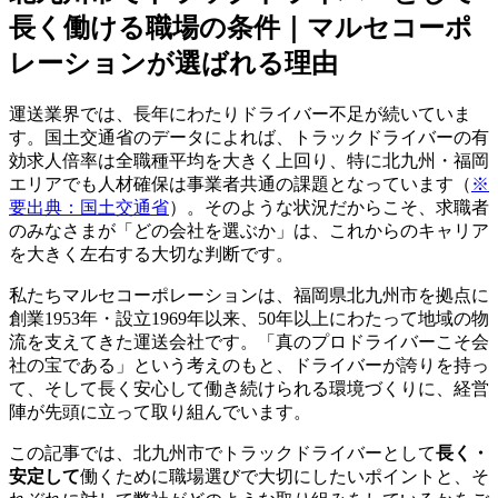
長く働ける職場の条件｜マルセコーポ
レーションが選ばれる理由
運送業界では、長年にわたりドライバー不足が続いていま
す。国土交通省のデータによれば、トラックドライバーの有
効求人倍率は全職種平均を大きく上回り、特に北九州・福岡
エリアでも人材確保は事業者共通の課題となっています（
※
要出典：国土交通省
）。そのような状況だからこそ、求職者
のみなさまが「どの会社を選ぶか」は、これからのキャリア
を大きく左右する大切な判断です。
私たちマルセコーポレーションは、福岡県北九州市を拠点に
創業1953年・設立1969年以来、50年以上にわたって地域の物
流を支えてきた運送会社です。「真のプロドライバーこそ会
社の宝である」という考えのもと、ドライバーが誇りを持っ
て、そして長く安心して働き続けられる環境づくりに、経営
陣が先頭に立って取り組んでいます。
この記事では、北九州市でトラックドライバーとして
長く・
安定して
働くために職場選びで大切にしたいポイントと、そ