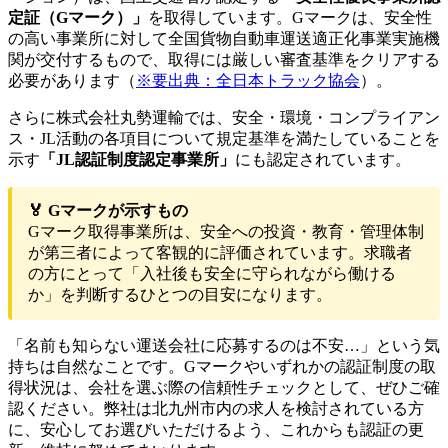
定証（Gマーク）」
を取得しています。Gマークは、安全性
の高い事業所に対して全国貨物自動車運送適正化事業実施機
関が交付するもので、取得には厳しい審査基準をクリアする
必要があります（
※要出典：全日本トラック協会
）。
さらに株式会社丸勢運輸では、安全・環境・コンプライアン
ス・JL活動の各項目について規定基準を満たしていることを
示す
「JL認証制度認定事業所」
にも認定されています。
🏅 Gマークが示すもの
Gマーク取得事業所は、安全への投資・教育・管理体制
が第三者によって客観的に評価されています。求職者
の方にとって「入社後も安全に守られながら働ける
か」を判断するひとつの目安になります。
「名前も知らない運送会社に応募するのは不安…」という気
持ちは自然なことです。Gマークやいずれかの認証制度の取
得状況は、会社を選ぶ際の信頼性チェックとして、ぜひご確
認ください。弊社は北九州市内の求人を検討されている方
に、安心してお選びいただけるよう、これからも認証の更