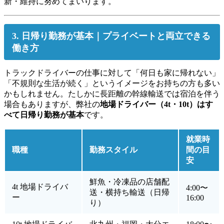
新・維持に努めてまいります。
3. 日帰り勤務が基本｜プライベートと両立できる
働き方
トラックドライバーの仕事に対して「何日も家に帰れない」
「不規則な生活が続く」というイメージをお持ちの方も多い
かもしれません。たしかに長距離の幹線輸送では宿泊を伴う
場合もありますが、弊社の
地場ドライバー（4t・10t）はす
べて日帰り勤務が基本
です。
就業時
職種
勤務スタイル
間の目
安
鮮魚・冷凍品の店舗配
4t 地場ドライバ
4:00〜
送・横持ち輸送（日帰
ー
16:00
り）