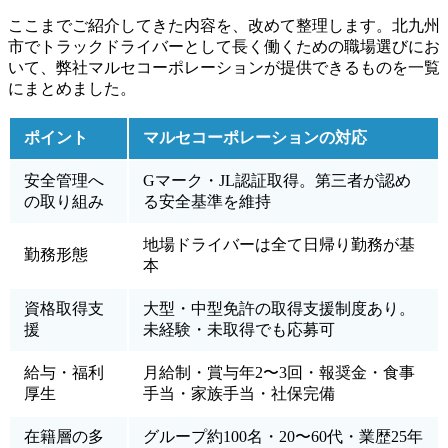
ここまでご紹介してきた内容を、改めて整理します。北九州
市でトラックドライバーとして長く働くための職場選びにお
いて、弊社マルセコーポレーションが提供できるものを一覧
にまとめました。
ポイント
マルセコーポレーションの対応
安全管理へ
Gマーク・JL認証取得。第三者が認め
の取り組み
る安全基準を維持
地場ドライバーは全て日帰り勤務が基
勤務形態
本
資格取得支
大型・中型免許の取得支援制度あり。
援
未経験・未取得でも応募可
給与・福利
月給制・賞与年2〜3回・報奨金・食事
厚生
手当・家族手当・社保完備
在籍層の多
グループ約100名・20〜60代・業歴25年