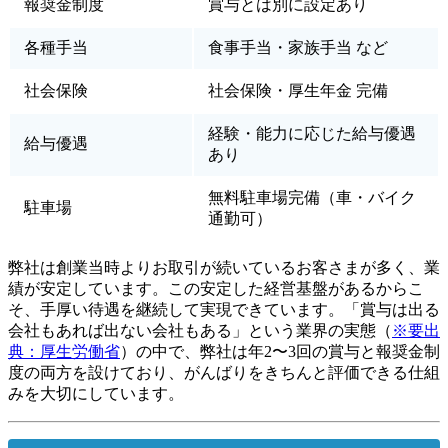
報奨金制度
賞与とは別に設定あり
各種手当
食事手当・家族手当 など
社会保険
社会保険・厚生年金 完備
経験・能力に応じた給与優遇
給与優遇
あり
無料駐車場完備（車・バイク
駐車場
通勤可）
弊社は創業当時よりお取引が続いているお客さまが多く、業
績が安定しています。この安定した経営基盤があるからこ
そ、手厚い待遇を継続して実現できています。「賞与は出る
会社もあれば出ない会社もある」という業界の実態（
※要出
典：厚生労働省
）の中で、弊社は年2〜3回の賞与と報奨金制
度の両方を設けており、がんばりをきちんと評価できる仕組
みを大切にしています。