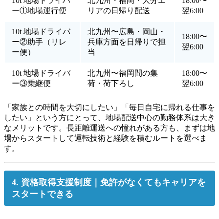
10t 地場ドライバ
北九州・福岡・大分エ
18:00〜
ー①地場運行便
リアの日帰り配送
翌6:00
10t 地場ドライバ
北九州〜広島・岡山・
18:00〜
ー②助手（リレ
兵庫方面を日帰りで担
翌6:00
ー便）
当
10t 地場ドライバ
北九州〜福岡間の集
18:00〜
ー③乗継便
荷・荷下ろし
翌6:00
「家族との時間を大切にしたい」「毎日自宅に帰れる仕事を
したい」という方にとって、地場配送中心の勤務体系は大き
なメリットです。長距離運送への憧れがある方も、まずは地
場からスタートして運転技術と経験を積むルートを選べま
す。
4. 資格取得支援制度｜免許がなくてもキャリアを
スタートできる