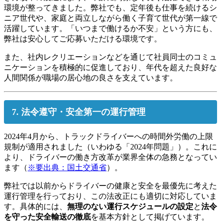
環境が整ってきました。弊社でも、定年後も仕事を続けるシ
ニア世代や、家庭と両立しながら働く子育て世代が第一線で
活躍しています。「いつまで働けるか不安」という方にも、
弊社は安心してご応募いただける環境です。
また、社内レクリエーションなどを通じて社員同士のコミュ
ニケーションを積極的に促進しており、年代を超えた良好な
人間関係が職場の居心地の良さを支えています。
7. 法令遵守・安全第一の運行管理
2024年4月から、トラックドライバーへの時間外労働の上限
規制が適用されました（いわゆる「2024年問題」）。これに
より、ドライバーの働き方改革が業界全体の急務となってい
ます（
※要出典：国土交通省
）。
弊社では以前からドライバーの健康と安全を最優先に考えた
運行管理を行っており、この法改正にも適切に対応していま
す。具体的には、
無理のない運行スケジュールの設定
と
法令
を守った安全輸送の徹底
を基本方針として掲げています。