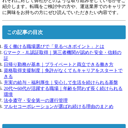
れぞれに対して弊社がどのような取り組みをしているかをご
紹介します。転職をご検討中の方や、運送業界でのキャリア
に興味をお持ちの方にぜひ読んでいただきたい内容です。
この記事の目次
長く働ける職場選びで「見るべきポイント」とは
Gマーク・JL認証取得｜第三者機関が認めた安全・信頼の
証
日帰り勤務が基本｜プライベートと両立できる働き方
資格取得支援制度｜免許がなくてもキャリアをスタートで
きる
充実の給与・福利厚生｜安心して生活を続けられる基盤
20代〜60代が活躍する職場｜年齢を問わず長く続けられる
環境
法令遵守・安全第一の運行管理
マルセコーポレーションが選ばれ続ける理由のまとめ