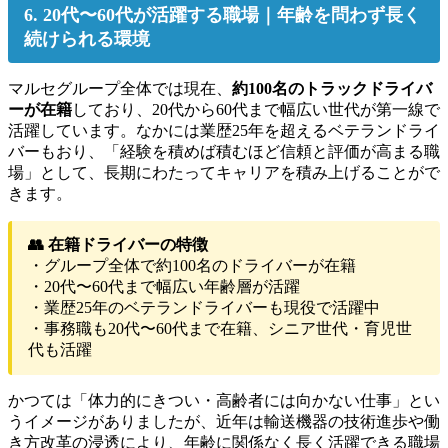
6. 20代〜60代が活躍する職場｜年齢を問わず長く
続けられる環境
マルセグループ全体では現在、
約100名のトラックドライバ
ーが在籍
しており、20代から60代まで幅広い世代が第一線で
活躍しています。なかには業歴25年を超えるベテランドライ
バーもおり、「経験を積めば積むほど信頼と評価が高まる職
場」として、長期にわたってキャリアを積み上げることがで
きます。
👥 在籍ドライバーの特徴
・グループ全体で約100名のドライバーが在籍
・20代〜60代まで幅広い年齢層が活躍
・業歴25年のベテランドライバーも現役で活躍中
・事務職も20代〜60代まで在籍、シニア世代・育児世
代も活躍
かつては「体力的にきつい・高齢者には向かない仕事」とい
うイメージがありましたが、近年は輸送機器の技術進歩や働
き方改革の浸透により、年齢に関係なく長く活躍できる職場