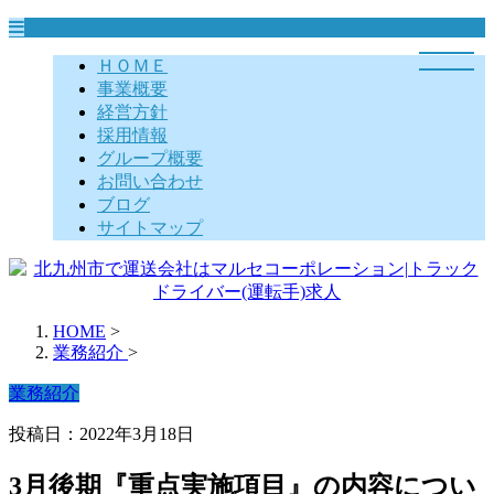
ＨＯＭＥ
事業概要
経営方針
採用情報
グループ概要
お問い合わせ
ブログ
サイトマップ
HOME
>
業務紹介
>
業務紹介
投稿日：2022年3月18日
3月後期『重点実施項目』の内容につい